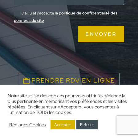
J'ai lu et j'accepte
la politique de confidentialité des
données du site
ENVOYER
PRENDRE RDV EN LIGNE
Notre site utilise des cookies pour vous offrir l'expérience la
plus pertinente en mémorisant vos préférences et les visites
répétées. En cliquant sur «Accepter», vous consentez à
l'utilisation de TOUS les cookies.
Prisme – Conseils en gestion de patrimoine |
©2026
Réglages Cookies
Accepter
Refuser
Mentions légales
| Conception :
Emeline SERIN